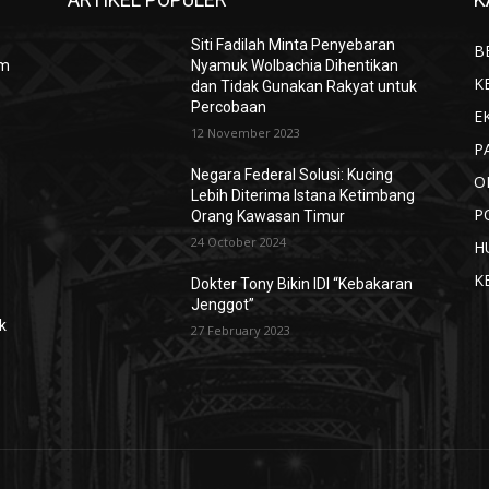
Siti Fadilah Minta Penyebaran
B
lm
Nyamuk Wolbachia Dihentikan
K
dan Tidak Gunakan Rakyat untuk
Percobaan
E
12 November 2023
P
Negara Federal Solusi: Kucing
O
Lebih Diterima Istana Ketimbang
P
Orang Kawasan Timur
24 October 2024
H
K
Dokter Tony Bikin IDI “Kebakaran
Jenggot”
k
27 February 2023