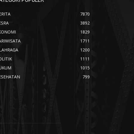
ERITA
7870
ESRA
3892
KONOMI
1829
ARIWISATA
1711
LAHRAGA
1200
OLITIK
1111
UKUM
1015
ESEHATAN
799