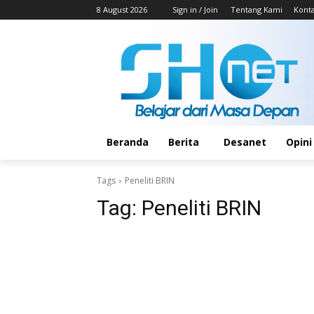
8 August 2026
Sign in / Join
Tentang Kami
Kont
Beranda
Berita
Desanet
Opini
Tags
Peneliti BRIN
Tag:
Peneliti BRIN