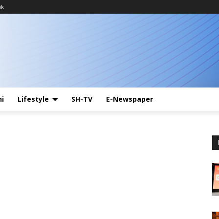
ak
ni
Lifestyle
SH-TV
E-Newspaper