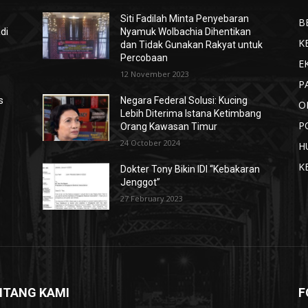
Siti Fadilah Minta Penyebaran
B
di
Nyamuk Wolbachia Dihentikan
K
dan Tidak Gunakan Rakyat untuk
Percobaan
E
12 November 2023
P
s
Negara Federal Solusi: Kucing
O
Lebih Diterima Istana Ketimbang
P
Orang Kawasan Timur
24 October 2024
H
t
K
Dokter Tony Bikin IDI “Kebakaran
Jenggot”
27 February 2023
NTANG KAMI
F