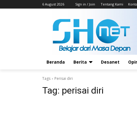
6 August 2026
Sign in / Join
Tentang Kami
Kont
Beranda
Berita
Desanet
Opi
Tags
Perisai diri
Tag:
perisai diri