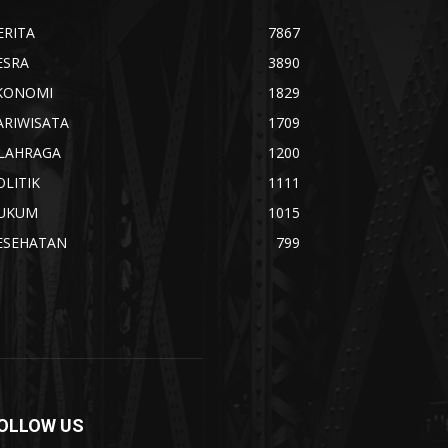
ERITA
7867
ESRA
3890
KONOMI
1829
ARIWISATA
1709
LAHRAGA
1200
OLITIK
1111
UKUM
1015
ESEHATAN
799
OLLOW US