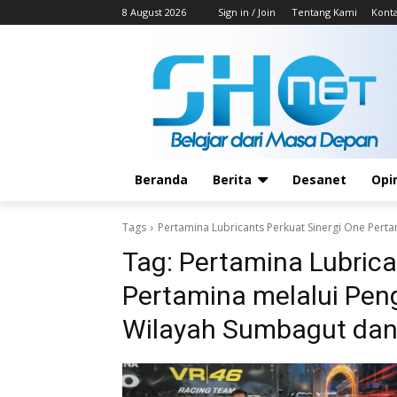
8 August 2026
Sign in / Join
Tentang Kami
Kont
Beranda
Berita
Desanet
Opi
Tags
Pertamina Lubricants Perkuat Sinergi One Per
Tag:
Pertamina Lubrica
Pertamina melalui Pen
Wilayah Sumbagut da