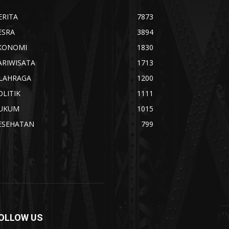
ERITA
7873
ESRA
3894
KONOMI
1830
ARIWISATA
1713
LAHRAGA
1200
OLITIK
1111
UKUM
1015
ESEHATAN
799
OLLOW US