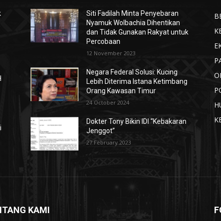
k
Siti Fadilah Minta Penyebaran
B
Nyamuk Wolbachia Dihentikan
K
dan Tidak Gunakan Rakyat untuk
Percobaan
E
12 November 2023
P
n
Negara Federal Solusi: Kucing
O
H
Lebih Diterima Istana Ketimbang
P
Orang Kawasan Timur
24 October 2024
H
K
Dokter Tony Bikin IDI “Kebakaran
i
Jenggot”
27 February 2023
NTANG KAMI
F