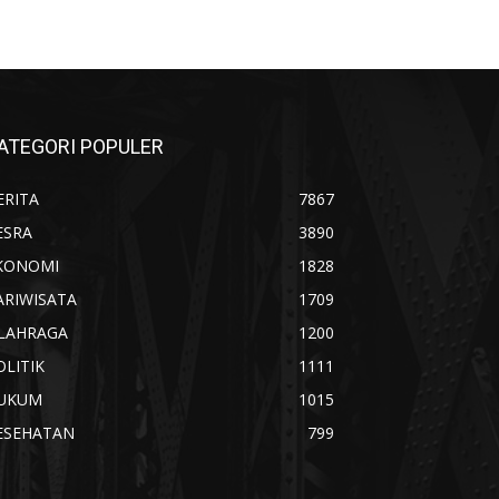
ATEGORI POPULER
ERITA
7867
ESRA
3890
KONOMI
1828
ARIWISATA
1709
LAHRAGA
1200
OLITIK
1111
UKUM
1015
ESEHATAN
799