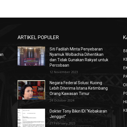
ARTIKEL POPULER
K
Siti Fadilah Minta Penyebaran
B
an
Nyamuk Wolbachia Dihentikan
K
dan Tidak Gunakan Rakyat untuk
Percobaan
E
12 November 2023
P
Negara Federal Solusi: Kucing
O
Lebih Diterima Istana Ketimbang
P
Orang Kawasan Timur
24 October 2024
H
K
Dokter Tony Bikin IDI “Kebakaran
Jenggot”
27 February 2023