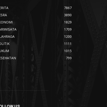
ERITA
7867
ESRA
3890
KONOMI
1829
ARIWISATA
1709
LAHRAGA
1200
OLITIK
1111
UKUM
1015
ESEHATAN
799
OLLOW US