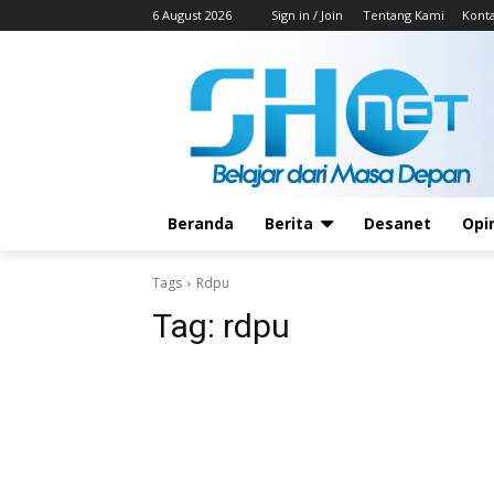
6 August 2026
Sign in / Join
Tentang Kami
Kont
Beranda
Berita
Desanet
Opi
Tags
Rdpu
Tag:
rdpu