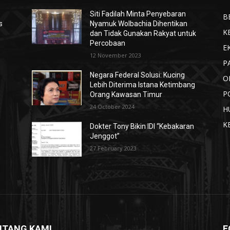
Siti Fadilah Minta Penyebaran
B
s
Nyamuk Wolbachia Dihentikan
K
dan Tidak Gunakan Rakyat untuk
Percobaan
E
12 November 2023
P
Negara Federal Solusi: Kucing
O
Lebih Diterima Istana Ketimbang
P
Orang Kawasan Timur
24 October 2024
H
K
Dokter Tony Bikin IDI “Kebakaran
Jenggot”
27 February 2023
NTANG KAMI
F