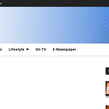
ak
ni
Lifestyle
SH-TV
E-Newspaper