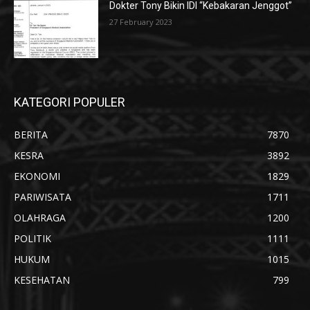
Dokter Tony Bikin IDI “Kebakaran Jenggot”
27 February 2023
KATEGORI POPULER
BERITA
7870
KESRA
3892
EKONOMI
1829
PARIWISATA
1711
OLAHRAGA
1200
POLITIK
1111
HUKUM
1015
KESEHATAN
799