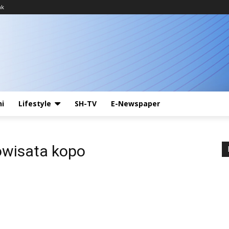
ak
ni
Lifestyle
SH-TV
E-Newspaper
owisata kopo