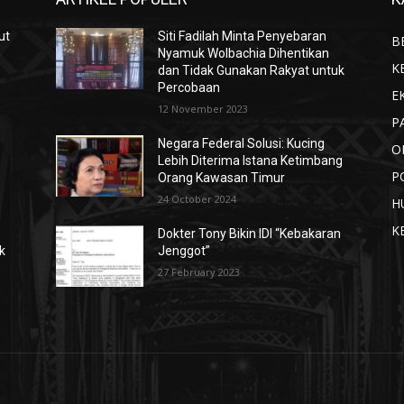
ut
Siti Fadilah Minta Penyebaran
B
n
Nyamuk Wolbachia Dihentikan
K
dan Tidak Gunakan Rakyat untuk
Percobaan
E
12 November 2023
P
Negara Federal Solusi: Kucing
O
Lebih Diterima Istana Ketimbang
P
Orang Kawasan Timur
24 October 2024
H
K
Dokter Tony Bikin IDI “Kebakaran
k
Jenggot”
27 February 2023