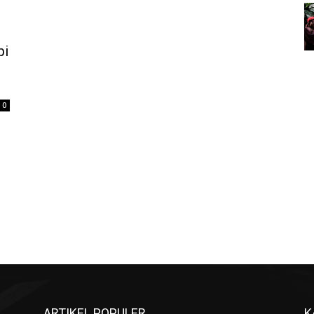
pi
i
0
ARTIKEL POPULER
K