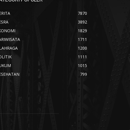
ERITA
7870
ESRA
3892
KONOMI
1829
ARIWISATA
1711
LAHRAGA
1200
OLITIK
1111
UKUM
1015
ESEHATAN
799