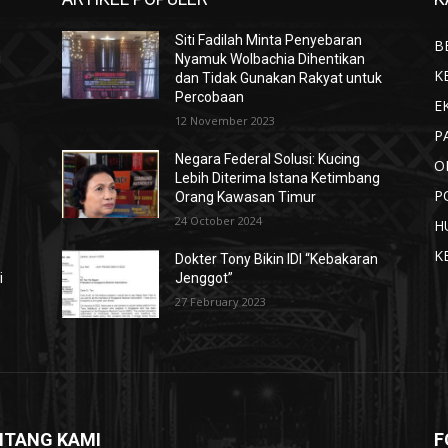
Siti Fadilah Minta Penyebaran
B
i
Nyamuk Wolbachia Dihentikan
K
dan Tidak Gunakan Rakyat untuk
Percobaan
E
12 November 2023
P
Negara Federal Solusi: Kucing
O
Lebih Diterima Istana Ketimbang
P
Orang Kawasan Timur
24 October 2024
H
K
Dokter Tony Bikin IDI “Kebakaran
i
Jenggot”
27 February 2023
NTANG KAMI
F