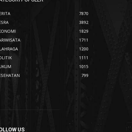
ERITA
7870
ESRA
3892
KONOMI
1829
ARIWISATA
1711
LAHRAGA
1200
OLITIK
1111
UKUM
1015
ESEHATAN
799
OLLOW US