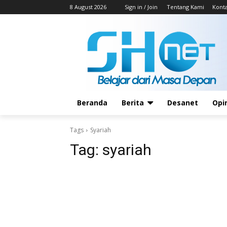
8 August 2026
Sign in / Join
Tentang Kami
Kont
Beranda
Berita
Desanet
Opi
Tags
Syariah
Tag:
syariah