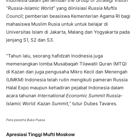
Indonesia dalam pertemuan
the Group of Strategi Vision
“Russia-Islamic World”
yang diinisiasi
Russia Muftis
Council;
pemberian beasiswa Kementerian Agama RI bagi
mahasiswa Muslim Rusia untuk untuk belajar di
Universitas Islam di Jakarta, Malang dan Yogyakarta pada
jenjang S1, S2 dan S3.
“Tahun lalu, seorang hafidzah Inodnesia juga
memenangkan lomba Musabaqah Tilawatil Quran (MTQ)
di Kazan dan juga pengusaha Mikro Kecil dan Menengah
(UMKM) Indonesia telah rutin mengikuti pameran Russia
Halal Expo maupun kehadiran pejabat Indonesia dalam
acara tahunan
International Economic Summit Russia-
Islamic World: Kazan Summit,”
tutur Dubes Tavares.
Para peserta Buka Puasa
Apresiasi Tinggi Mufti Moskow