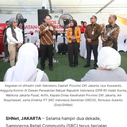
Kegiatan ini dihadiri oleh Sekretaris Daerah Provinsi DKI Jakarta, Uus Kuswanto,
Anggota Komisi IX Dewan Perwakilan Rakyat Republik Indonesia (DPR RI) Indah Kurnia,
Walikota Jakarta Pusat, Arifin, Kepala Dinas Kesehatan Provinsi DKI Jakarta, Ani
Ruspitawati, serta Direktur PT SRC Indonesia Sembilan (SRCIS), Romulus Sutanto.
(Dok/SHNet).
SHNet, JAKARTA
– Selama hampir dua dekade,
Sampoerna Retail Community (SRC) terus berjalan