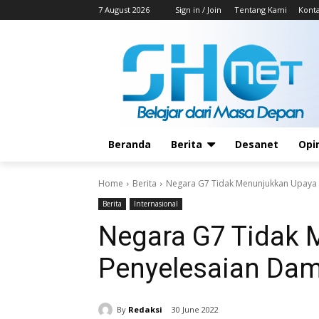
7 August 2026
Sign in / Join
Tentang Kami
Kont
Beranda
Berita
Desanet
Opi
Home
Berita
Negara G7 Tidak Menunjukkan Upaya 
Berita
Internasional
Negara G7 Tidak
Penyelesaian Dam
By
Redaksi
30 June 2022