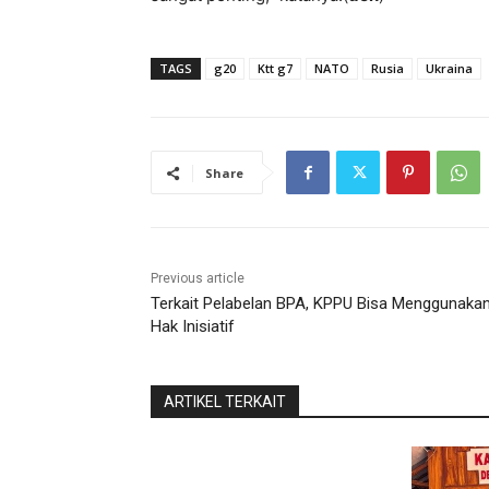
TAGS
g20
Ktt g7
NATO
Rusia
Ukraina
Share
Previous article
Terkait Pelabelan BPA, KPPU Bisa Menggunaka
Hak Inisiatif
ARTIKEL TERKAIT