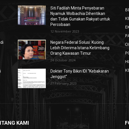
Siti Fadilah Minta Penyebaran
B
Nyamuk Wolbachia Dihentikan
K
dan Tidak Gunakan Rakyat untuk
Percobaan
E
12 November 2023
P
di
Negara Federal Solusi: Kucing
O
Lebih Diterima Istana Ketimbang
P
Orang Kawasan Timur
24 October 2024
H
K
i
Dokter Tony Bikin IDI “Kebakaran
Jenggot”
27 February 2023
NTANG KAMI
F