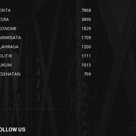
ERITA
7868
ESRA
3890
KONOMI
1829
ARIWISATA
1709
LAHRAGA
1200
OLITIK
1111
UKUM
1015
ESEHATAN
799
OLLOW US