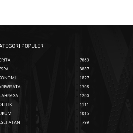
ATEGORI POPULER
ERITA
7863
ESRA
3887
KONOMI
1827
ARIWISATA
1708
LAHRAGA
1200
OLITIK
1111
UKUM
1015
ESEHATAN
799