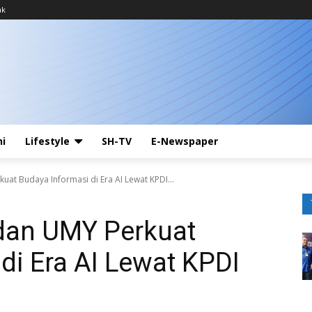
ak
ni
Lifestyle
SH-TV
E-Newspaper
uat Budaya Informasi di Era AI Lewat KPDI...
 dan UMY Perkuat
di Era AI Lewat KPDI