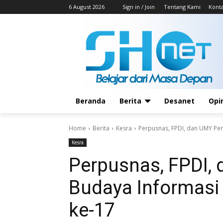
6 August 2026
Sign in / Join
Tentang Kami
Kont
Beranda
Berita
Desanet
Opi
Home
Berita
Kesra
Perpusnas, FPDI, dan UMY Perk
Kesra
Perpusnas, FPDI,
Budaya Informasi 
ke-17