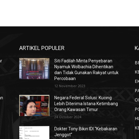
ARTIKEL POPULER
K
ar
Siti Fadilah Minta Penyebaran
B
Nyamuk Wolbachia Dihentikan
K
dan Tidak Gunakan Rakyat untuk
Percobaan
E
12 November 2023
P
an
Negara Federal Solusi: Kucing
O
Lebih Diterima Istana Ketimbang
P
Orang Kawasan Timur
24 October 2024
H
K
Dokter Tony Bikin IDI “Kebakaran
Jenggot”