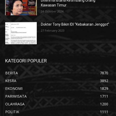
Diterima Istana Ketimbang Orang
Kawasan Timur
24 October 2024
Dokter Tony Bikin IDI “Kebakaran Jenggot”
27 February 2023
KATEGORI POPULER
BERITA
7870
KESRA
3892
EKONOMI
1829
PARIWISATA
1711
OLAHRAGA
1200
POLITIK
1111