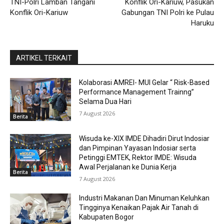
TNI-Polri Lamban Tangani
Konflik Ori-Kariuw, Pasukan
Konflik Ori-Kariuw
Gabungan TNI Polri ke Pulau
Haruku
ARTIKEL TERKAIT
Kolaborasi AMREI- MUI Gelar “ Risk-Based
Performance Management Trainng”
Selama Dua Hari
7 August 2026
Berita
Wisuda ke-XIX IMDE Dihadiri Dirut Indosiar
dan Pimpinan Yayasan Indosiar serta
Petinggi EMTEK, Rektor IMDE: Wisuda
Awal Perjalanan ke Dunia Kerja
Berita
7 August 2026
Industri Makanan Dan Minuman Keluhkan
Tingginya Kenaikan Pajak Air Tanah di
Kabupaten Bogor