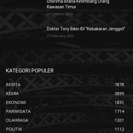
Diterima Istana Ketimbang Orang
Kawasan Timur
24 October 2024
Dokter Tony Bikin IDI “Kebakaran Jenggot”
27 February 2023
KATEGORI POPULER
BERITA
7878
KESRA
3899
EKONOMI
1831
PARIWISATA
1714
OLAHRAGA
1201
POLITIK
1112