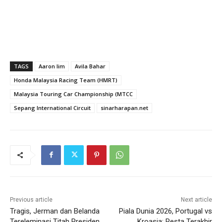
TAGS
Aaron lim
Avila Bahar
Honda Malaysia Racing Team (HMRT)
Malaysia Touring Car Championship (MTCC
Sepang International Circuit
sinarharapan.net
Previous article
Next article
Tragis, Jerman dan Belanda
Piala Dunia 2026, Portugal vs
Tereleminasi Titah Presiden,
Kroasia: Pesta Terakhir