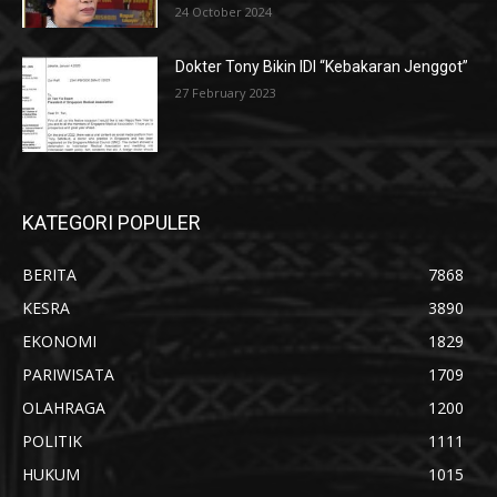
24 October 2024
Dokter Tony Bikin IDI “Kebakaran Jenggot”
27 February 2023
KATEGORI POPULER
BERITA
7868
KESRA
3890
EKONOMI
1829
PARIWISATA
1709
OLAHRAGA
1200
POLITIK
1111
HUKUM
1015