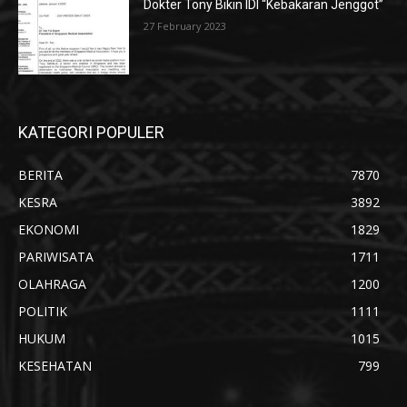
Dokter Tony Bikin IDI “Kebakaran Jenggot”
27 February 2023
KATEGORI POPULER
BERITA
7870
KESRA
3892
EKONOMI
1829
PARIWISATA
1711
OLAHRAGA
1200
POLITIK
1111
HUKUM
1015
KESEHATAN
799