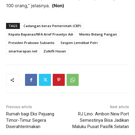
100 orang,” jelasnya.
(Non)
TAGS
Cadangan beras Pemerintah (CBP)
Kepala Bapanas/NFA Arief Prasetyo Adi
Menko Bidang Pangan
Presiden Prabowo Subianto
Sespim Lemdikat Polri
sinarharapan.net
Zulkifli Hasan
Previous article
Next article
Rumah bagi Eks Pejuang
RJ Lino: Ambon New Port
Timor-Timur Segera
Semestinya Bisa Jadikan
Diserahterimakan
Maluku Pusat Pasifik Selatan