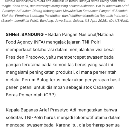
Kepala Bapanas/NFA minta ada edukasi ke petani supaya beras Bulog nanti tidak
tengik, tidak apek, dan warnanya menguning selama disimpan. Hal ini dikatakan Arief
Prasetyo Adi dalam Dialog Kebangsaan 'Mewujudkan Ketahanan Pangan' di Sekolah
Staf dan Pimpinan Lembaga Pendidikan dan Pelatihan Kepolisian Republik Indonesia
(Sespim Lemdiklat Polri), Bandung, Jawa Barat, Selasa, (15 April 2025). (Dok/SHNet).
SHNet, BANDUNG
– Badan Pangan Nasional/National
Food Agency (NFA) mengajak jajaran TNI-Polri
memperkuat kolaborasi dalam menjalankan visi besar
Presiden Prabowo, yaitu mempercepat swasembada
pangan terutama pada komoditas beras yang saat ini
mengalami peningkatan produksi, di mana pemerintah
melalui Perum Bulog terus melakukan penyerapan hasil
panen petani untuk disimpan sebagai stok Cadangan
Beras Pemerintah (CBP).
Kepala Bapanas Arief Prasetyo Adi mengatakan bahwa
soliditas TNI-Polri harus menjadi lokomotif utama dalam
mencapai swasembada. Karena itu, dia berharap semua