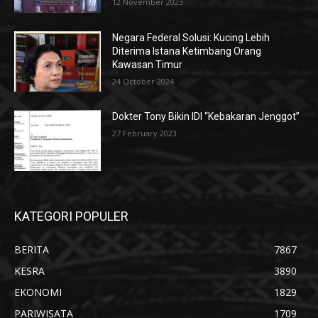
12 November 2023
Negara Federal Solusi: Kucing Lebih
Diterima Istana Ketimbang Orang
Kawasan Timur
24 October 2024
Dokter Tony Bikin IDI “Kebakaran Jenggot”
27 February 2023
KATEGORI POPULER
BERITA
7867
KESRA
3890
EKONOMI
1829
PARIWISATA
1709