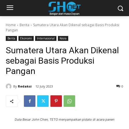
Home
Berita
Sumatera Utara Akan Dikenal sebagai Basis Produksi
Pangan
Berita
Ekonomi
Internasional
Kesra
Sumatera Utara Akan Dikenal
sebagai Basis Produksi
Pangan
By
Redaksi
12 July 2023
0
Duta Besar John Chen, TETO menyampaikan pidato di acara panen