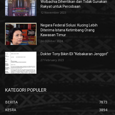
Wolbachia Dihentikan dan Tidak Gunakan
Rakyat untuk Percobaan
12 November 2023
Negara Federal Solusi: Kucing Lebih
Diterima Istana Ketimbang Orang
Kawasan Timur
24 October 2024
Dokter Tony Bikin IDI “Kebakaran Jenggot”
27 February 2023
KATEGORI POPULER
BERITA
7873
KESRA
3894