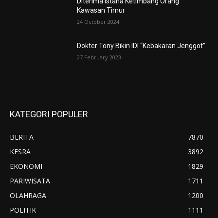
Diterima Istana Ketimbang Orang
Kawasan Timur
24 October 2024
Dokter Tony Bikin IDI “Kebakaran Jenggot”
27 February 2023
KATEGORI POPULER
BERITA
7870
KESRA
3892
EKONOMI
1829
PARIWISATA
1711
OLAHRAGA
1200
POLITIK
1111