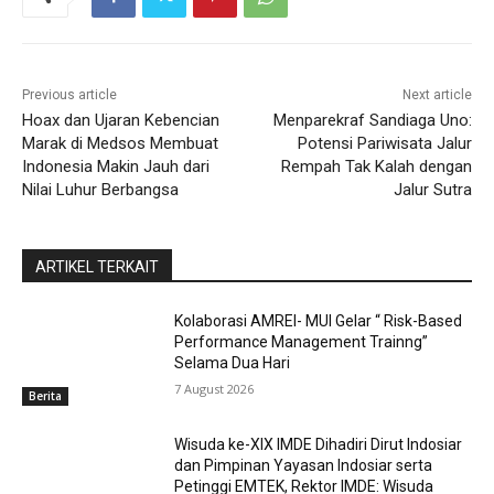
Previous article
Next article
Hoax dan Ujaran Kebencian
Menparekraf Sandiaga Uno:
Marak di Medsos Membuat
Potensi Pariwisata Jalur
Indonesia Makin Jauh dari
Rempah Tak Kalah dengan
Nilai Luhur Berbangsa
Jalur Sutra
ARTIKEL TERKAIT
Kolaborasi AMREI- MUI Gelar “ Risk-Based
Performance Management Trainng”
Selama Dua Hari
7 August 2026
Berita
Wisuda ke-XIX IMDE Dihadiri Dirut Indosiar
dan Pimpinan Yayasan Indosiar serta
Petinggi EMTEK, Rektor IMDE: Wisuda