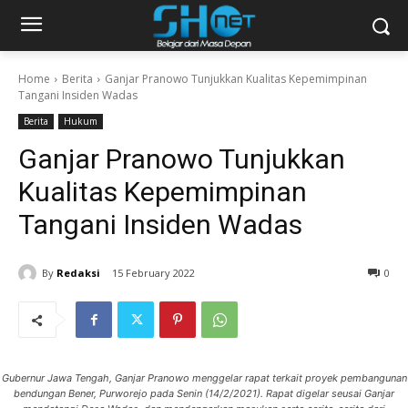
Home
Berita
Ganjar Pranowo Tunjukkan Kualitas Kepemimpinan
Tangani Insiden Wadas
Berita
Hukum
Ganjar Pranowo Tunjukkan
Kualitas Kepemimpinan
Tangani Insiden Wadas
By
Redaksi
15 February 2022
0
Gubernur Jawa Tengah, Ganjar Pranowo menggelar rapat terkait proyek pembangunan
bendungan Bener, Purworejo pada Senin (14/2/2021). Rapat digelar seusai Ganjar